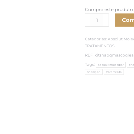
origina
Compre este produto
era:
Absolut
Com
¥18,06
R
Molecular
Categorias:
Absolut Mole
Kit
TRATAMENTOS
Promocional
REF:
kitshapqmascpqlea
quantidade
Tags:
absolut molecular
fin
shampoo
tratamento