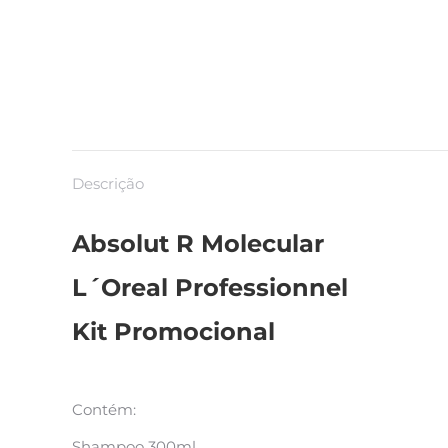
Descrição
Absolut R Molecular
L´Oreal Professionnel
Kit Promocional
Contém:
Shampoo 300ml