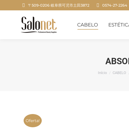
〒509-0206 岐阜県可児市土田3872
0574-27-2264
CABELO
ESTÉTICA
CABELO
ESTÉTIC
ABSO
Você está aqui
Início
CABELO
Oferta!