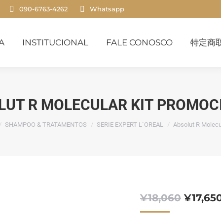
090-6763-4262
Whatsapp
INSTITUCIONAL
FALE CONOSCO
特定商取
A
INSTITUCIONAL
FALE CONOSCO
特定商
LUT R MOLECULAR KIT PROMOC
:
SHAMPOO & TRATAMENTOS
SERIE EXPERT L´OREAL
Absolut R Molecu
O
¥
18,060
¥
17,65
preço