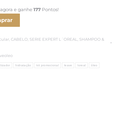
l
atual
 agora e ganhe
177
Pontos!
é:
prar
0.
¥17,650.
cular
,
CABELO
,
SERIE EXPERT L´OREAL
,
SHAMPOO &
veoleo
alizador
hidratação
kit promocional
leave
loreal
óleo