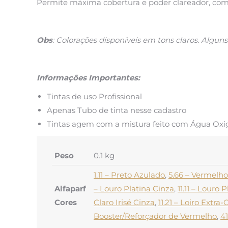
Permite máxima cobertura e poder clareador, com 
Obs
: Colorações disponíveis em tons claros. Algun
Informações Importantes:
Tintas de uso Profissional
Apenas Tubo de tinta nesse cadastro
Tintas agem com a mistura feito com Água Oxig
Peso
0.1 kg
1.11 – Preto Azulado
,
5.66 – Vermelho
Alfaparf
– Louro Platina Cinza
,
11.11 – Louro 
Cores
Claro Irisé Cinza
,
11.21 – Loiro Extra-
Booster/Reforçador de Vermelho
,
41