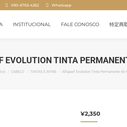
090-6763-4262
Whatsapp
INSTITUCIONAL
FALE CONOSCO
特定商取
A
INSTITUCIONAL
FALE CONOSCO
特定商
F EVOLUTION TINTA PERMANENT
ocê está aqui:
ício
CABELO
TINTAS E AFINS
Alfaparf Evolution Tinta Permanente 60 
¥
2,350