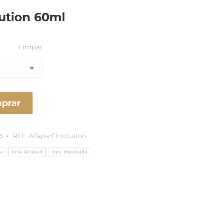
lution 60ml
Limpar
prar
S
REF:
Alfaparf Evolution
ta
tinta Alfaparf
tinta importada