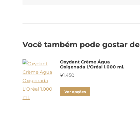
Você também pode gostar d
Oxydant Crème Água
Oxigenada L'Oréal 1.000 ml.
¥
1,450
Este
Ver opções
produto
tem
várias
variantes.
As