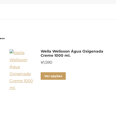
e…
Wella Welloxon Água Oxigenada
Creme 1000 ml.
¥
1,590
Este
Ver opções
produto
tem
várias
variantes.
As