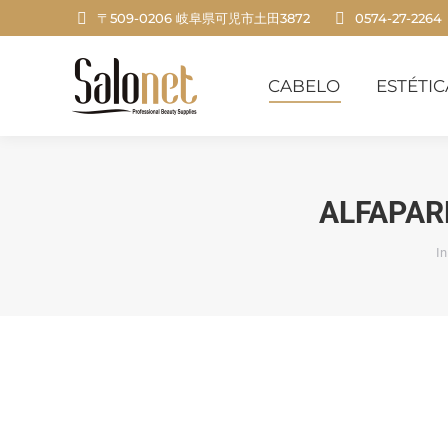
〒509-0206 岐阜県可児市土田3872
0574-27-2264
CABELO
ESTÉTICA
CABELO
ESTÉTIC
ALFAPAR
V
In