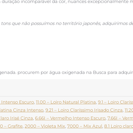
duração incomparável da cor, nuances excepcionalmente mai
s tons que não possuímos no território japonês, adquirimos d
enada. procurem por água oxigenada na Busca para adquiri
 Intenso Escuro
,
11.00 – Loiro Natural Platina
,
9.1 – Loiro Clar
Platina Cinza Intenso
,
9.21 – Loiro Claríssimo Irisado Cinza
,
11.2
Claro Irisé Cinza
,
6.66I – Vermelho Intenso Escuro
,
7.66I – Ver
0 – Grafite
,
2000 – Violeta Mix
,
7000 – Mix Azul
,
8.1 Loiro clar