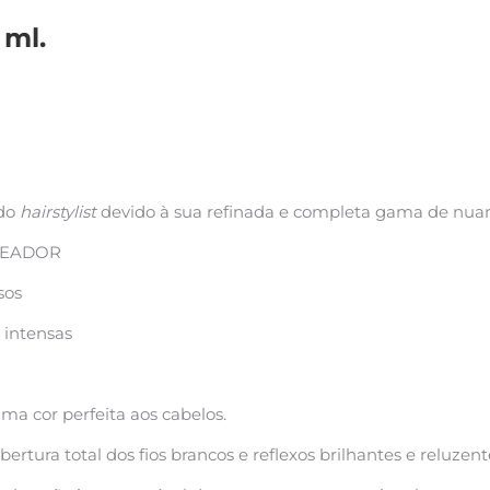
 ml.
odo
hairstylist
devido à sua refinada e completa gama de nuanc
READOR
sos
 intensas
ma cor perfeita aos cabelos.
tura total dos fios brancos e reflexos brilhantes e reluzen