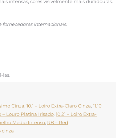
s intensas, cores visivelmente mais duradouras.
e fornecedores internacionais.
-las.
íssimo Cinza
,
10.1 – Loiro Extra-Claro Cinza
,
11.10
0 – Louro Platina Irisado
,
10.21 – Loiro Extra-
melho Médio Intenso
,
RB – Red
o cinza