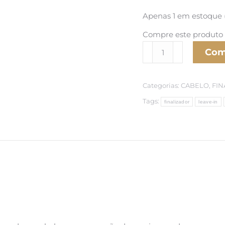
Apenas 1 em estoque
Compre este produto
Feel
Com
Smooth
120g
Categorias:
CABELO
,
FIN
-
Tratamento
Tags:
finalizador
leave-in
sem
enxague.
quantidade