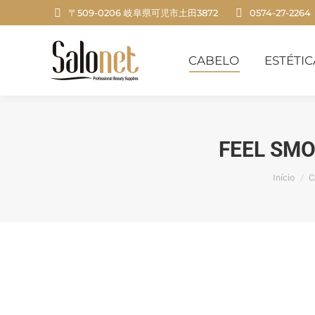
〒509-0206 岐阜県可児市土田3872
0574-27-2264
CABELO
ESTÉTICA
CABELO
ESTÉTIC
FEEL SM
Você est
Início
C