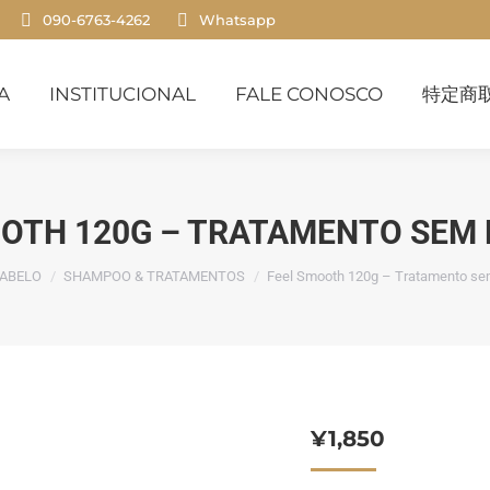
090-6763-4262
Whatsapp
INSTITUCIONAL
FALE CONOSCO
特定商取
A
INSTITUCIONAL
FALE CONOSCO
特定商
OOTH 120G – TRATAMENTO SEM 
á aqui:
ABELO
SHAMPOO & TRATAMENTOS
Feel Smooth 120g – Tratamento se
¥
1,850