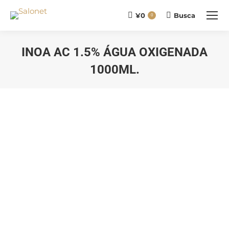
¥
0
Busca
Buscar
0
INOA AC 1.5% ÁGUA OXIGENADA
1000ML.
Você está aqui: