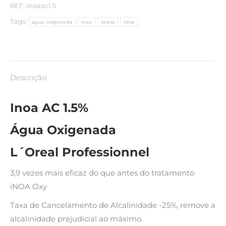
Oxigenada
REF:
inoaac1.5
1000ml.
Tags:
agua oxigenada
inoa
loreal
tinta
quantidade
Descrição
Inoa AC 1.5%
Água Oxigenada
L´Oreal Professionnel
3,9 vezes mais eficaz do que antes do tratamento
iNOA Oxy
Taxa de Cancelamento de Alcalinidade -25%, remove a
alcalinidade prejudicial ao máximo.