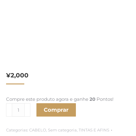
¥
2,000
Compre este produto agora e ganhe
20
Pontos!
Inoa
Comprar
AC
1.5%
Categorias:
CABELO
,
Sem categoria
,
TINTAS E AFINS
Água