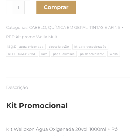
Kit
Comprar
Promocional
Wella
Categorias:
CABELO
,
QUÍMICA EM GERAL
,
TINTAS E AFINS
+
Papel
REF:
kit promo Wella Multi
Alumínio
Tags:
agua oxigenada
descoloração
kit para descoloração
Savonys
KIT PROMOCINAL
loiro
papel aluminio
pó descolorante
Wella
quantidade
Descrição
Kit Promocional
Kit Welloxon Água Oxigenada 20vol. 1000ml + Pó