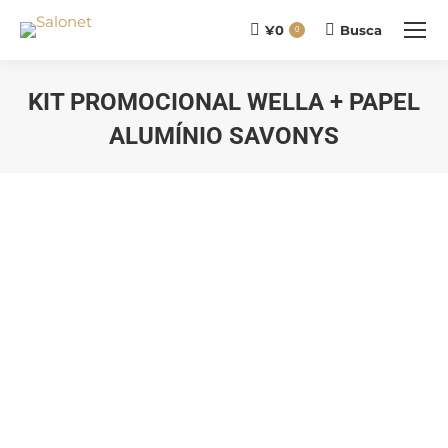
¥
0
Busca
Buscar
0
KIT PROMOCIONAL WELLA + PAPEL
ALUMÍNIO SAVONYS
Você está aqui: