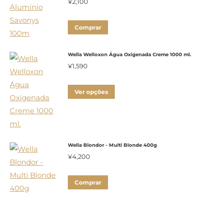
¥
2,100
Comprar
Wella Welloxon Água Oxigenada Creme 1000 ml.
¥
1,590
Este
Ver opções
produto
tem
várias
variantes.
Wella Blondor - Multi Blonde 400g
As
¥
4,200
opções
podem
Comprar
ser
escolhidas