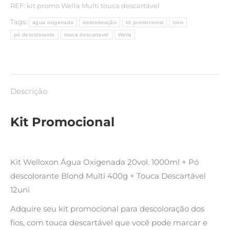
Touca
REF:
kit promo Wella Multi touca descartável
Descartável
Tags:
agua oxigenada
descoloração
kit promocional
loiro
12uni
pó descolorante
touca descartavel
Wella
quantidade
Descrição
Kit Promocional
Kit Welloxon Água Oxigenada 20vol. 1000ml + Pó
descolorante Blond Multi 400g + Touca Descartável
12uni
Adquire seu kit promocional para descoloração dos
fios, com touca descartável que você pode marcar e