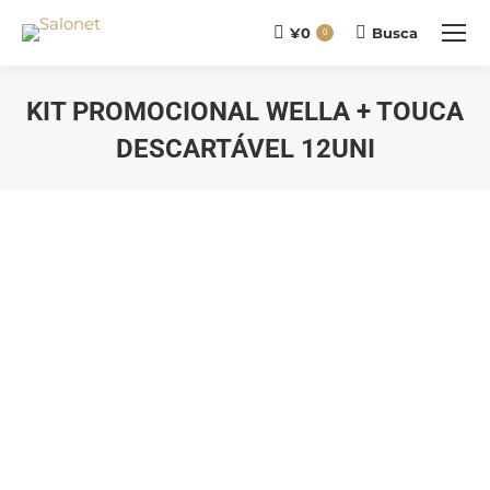
¥
0
Busca
Buscar
0
KIT PROMOCIONAL WELLA + TOUCA
DESCARTÁVEL 12UNI
Você está aqui: