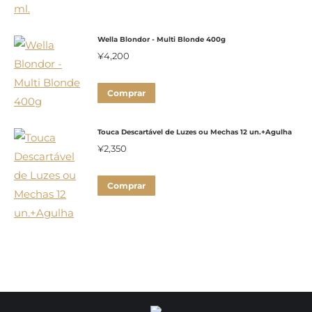
várias
variantes.
Wella Blondor - Multi Blonde 400g
As
¥
4,200
opções
podem
Comprar
ser
escolhidas
Touca Descartável de Luzes ou Mechas 12 un.+Agulha
¥
2,350
na
página
Comprar
do
produto