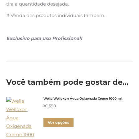
tira a quantidade desejada.
# Venda dos produtos individuais também.
Exclusivo para uso Profissional!
Você também pode gostar de…
Wella Welloxon Água Oxigenada Creme 1000 ml.
¥
1,590
Este
Ver opções
produto
tem