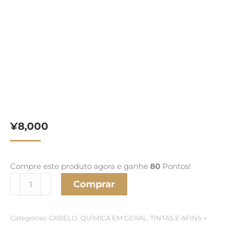
¥
8,000
Compre este produto agora e ganhe
80
Pontos!
Kit
Comprar
Promocional
Wella
Categorias:
CABELO
,
QUÍMICA EM GERAL
,
TINTAS E AFINS
+