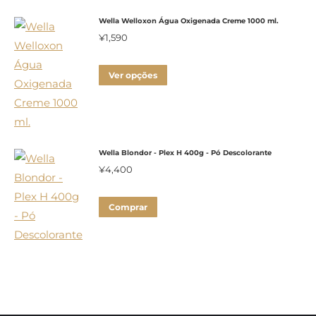
Wella Welloxon Água Oxigenada Creme 1000 ml.
¥
1,590
Este
Ver opções
produto
tem
várias
variantes.
Wella Blondor - Plex H 400g - Pó Descolorante
As
¥
4,400
opções
podem
Comprar
ser
escolhidas
na
página
do