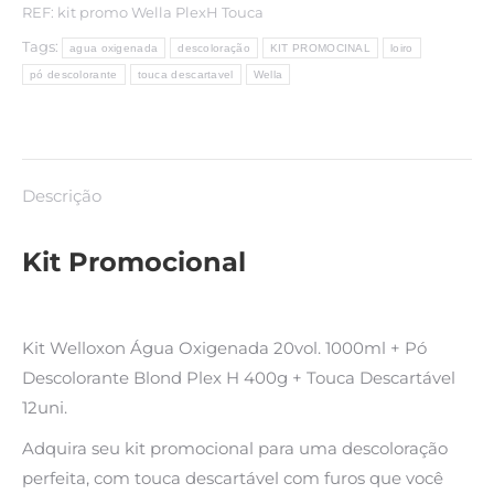
Touca
REF:
kit promo Wella PlexH Touca
Descartável
Tags:
agua oxigenada
descoloração
KIT PROMOCINAL
loiro
12uni
pó descolorante
touca descartavel
Wella
quantidade
Descrição
Kit Promocional
Kit Welloxon Água Oxigenada 20vol. 1000ml + Pó
Descolorante Blond Plex H 400g + Touca Descartável
12uni.
Adquira seu kit promocional para uma descoloração
perfeita, com touca descartável com furos que você