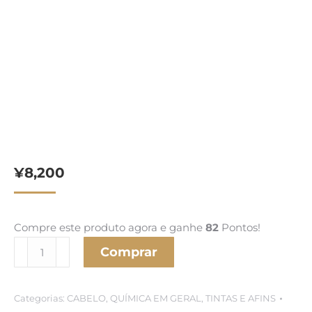
¥
8,200
Compre este produto agora e ganhe
82
Pontos!
Kit
Comprar
Promocional
Wella
Categorias:
CABELO
,
QUÍMICA EM GERAL
,
TINTAS E AFINS
+