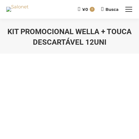
¥
0
Busca
Buscar
0
KIT PROMOCIONAL WELLA + TOUCA
DESCARTÁVEL 12UNI
Você está aqui: