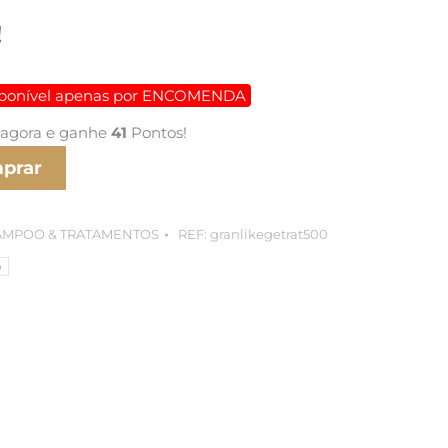
!
isponível apenas por ENCOMENDA
 agora e ganhe
41
Pontos!
prar
AMPOO & TRATAMENTOS
REF:
granlikegetrat500
o