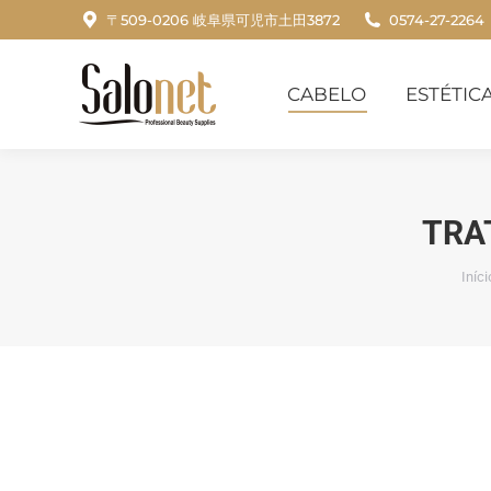
〒509-0206 岐阜県可児市土田3872
0574-27-2264
CABELO
ESTÉTICA
CABELO
ESTÉTIC
TRA
Voc
Iníci