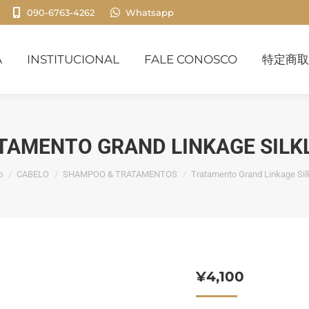
090-6763-4262
Whatsapp
INSTITUCIONAL
FALE CONOSCO
特定商取引
A
INSTITUCIONAL
FALE CONOSCO
特定商取
TAMENTO GRAND LINKAGE SILK
ê está aqui:
o
CABELO
SHAMPOO & TRATAMENTOS
Tratamento Grand Linkage Sil
¥
4,100