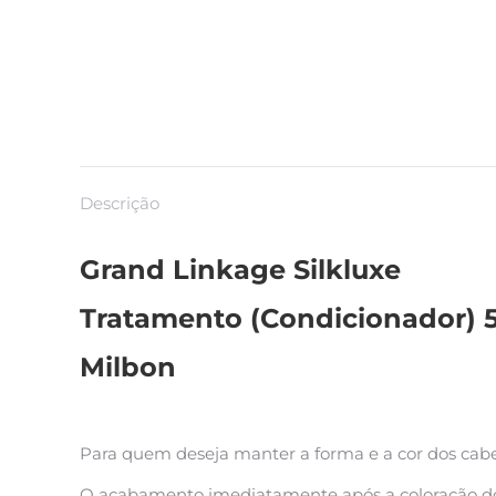
Descrição
Grand Linkage Silkluxe
Tratamento (Condicionador) 
Milbon
Para quem deseja manter a forma e a cor dos cabe
O acabamento imediatamente após a coloração d