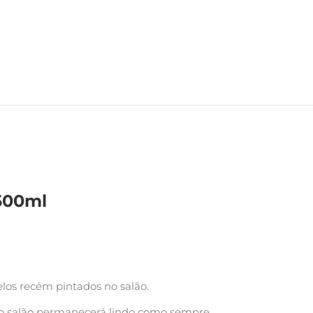
500ml
los recém pintados no salão.
o salão permanecerá lindo como sempre.